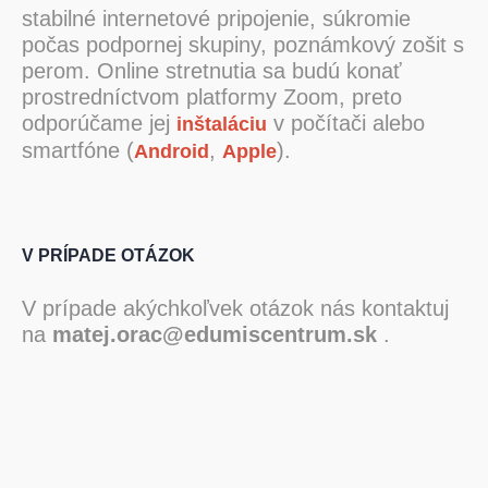
stabilné internetové pripojenie, súkromie
počas podpornej skupiny, poznámkový zošit s
perom. Online stretnutia sa budú konať
prostredníctvom platformy Zoom, preto
odporúčame jej
v počítači alebo
inštaláciu
smartfóne (
,
).
Android
Apple
V PRÍPADE OTÁZOK
V prípade akýchkoľvek otázok nás kontaktuj
na
matej.orac@edumiscentrum.sk
.
Zoom