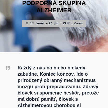
PODPORNÁ SKUPINA
ALZHEIMER
19. január – 17. jún :: 19.00 :: Zoom
Každý z nás na niečo niekedy
zabudne. Koniec koncov, ide o
prirodzený obranný mechanizmus
mozgu proti prepracovaniu. Zdravý
človek si spomenie neskôr, pretože
má dobrú pamäť, človek s
Alzheimerovou chorobou si