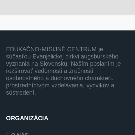
EDUKAČNO-MISIJNÉ CENTRUM je
súčasťou Evanjelickej cirkvi augsburského
vyznania na Slovensku. Naším poslaním je
rozširovať vedomosti a zručnosti
osobnostného a duchovného charakteru
prostredníctvom vzdelávania, výcvikov a
sústredení.
ORGANIZÁCIA
O NÁS