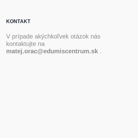
KONTAKT
V prípade akýchkoľvek otázok nás
kontaktujte na
matej.orac@edumiscentrum.sk
.
Zoom
Akadémia EMC
–
1. 6. 2026