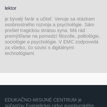
lektor
je bývalý farár a učiteľ. Venuje sa otázkam
osobnostného rozvoja a psychológie. Sám
prešiel tragickou stratou syna. Má rád
premýšľanie na pomedzí filozofie, politológie,
sociológie a psychológie. V EMC zodpovedá
za všetko, čo súvisí s digitálnymi
technológiami.
EDUKAČNO-MISIJNÉ CENTRUM je
súčasťou Evanjelickej cirkvi augsburského